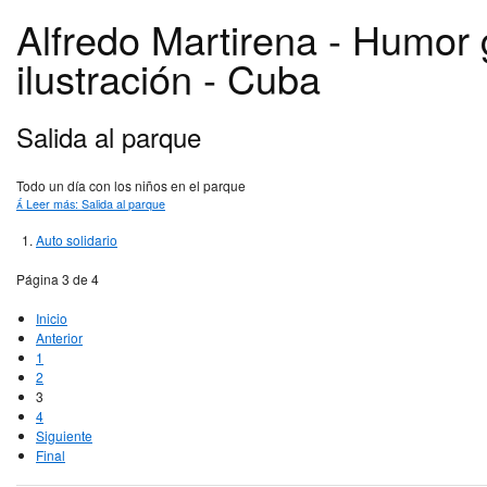
Alfredo Martirena - Humor 
ilustración - Cuba
Salida al parque
Todo un día con los niños en el parque
Leer más: Salida al parque
Auto solidario
Página 3 de 4
Inicio
Anterior
1
2
3
4
Siguiente
Final