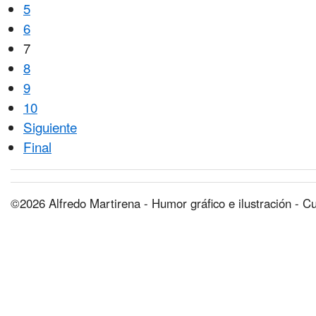
5
6
7
8
9
10
Siguiente
Final
©2026 Alfredo Martirena - Humor gráfico e ilustración - C