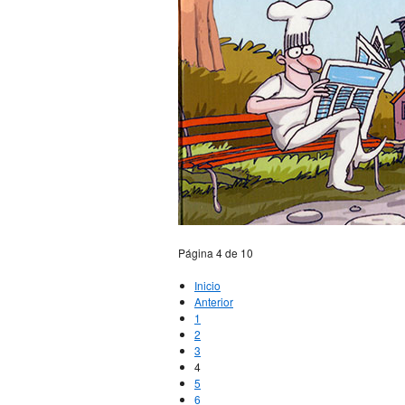
Página 4 de 10
Inicio
Anterior
1
2
3
4
5
6