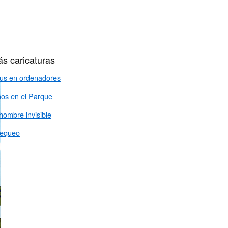
s caricaturas
rus en ordenadores
ños en el Parque
hombre invisible
equeo