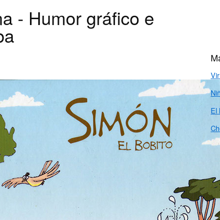
na - Humor gráfico e
ba
Má
Vi
Ni
El 
Ch