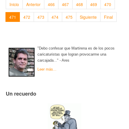
Inicio
Anterior
466
467
468
469
470
471
472
473
474
475
Siguiente
Final
"Debo confesar que Martirena es de los pocos
caricaturistas que logran provocarme una
carcajada..." - Ares
Leer más...
Un recuerdo